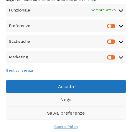
Funzionale
Sempre attivo
Preferenze
Prefere
Statistiche
Statisti
Marketing
Marketi
Diventa staffetta
Iscriviti alla newsletter
Gestisci servizi
Cookie Policy (UE)
Privacy Policy
Accetta
Nega
IncontraRedona APS - Copyright © 2026
Salva preferenze
Tema WordPress Astra
Cookie Policy