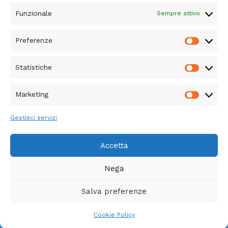
Indirizzo email:
Funzionale
Sempre attivo
Preferenze
Prefere
Statistiche
Statisti
Marketing
Marketi
Diventa staffetta
Iscriviti alla newsletter
Gestisci servizi
Cookie Policy (UE)
Privacy Policy
Accetta
Nega
IncontraRedona APS - Copyright © 2026
Salva preferenze
Tema WordPress Astra
Cookie Policy